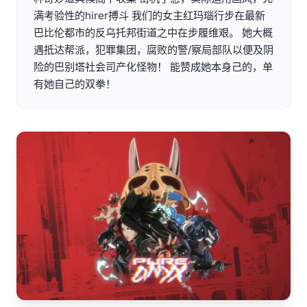
满考验性的hirer搏斗 我们的女主红玛瑙行步在最新
巴比伦都市的反乌托邦街道之中在步履维艰。 她大概
遇抵达帮派，犯罪集团，腐败的警/察局部队以便及阴
险的巴别塔社会司产化怪物！ 能赞成她本身己的，单
有她自己的双拳！