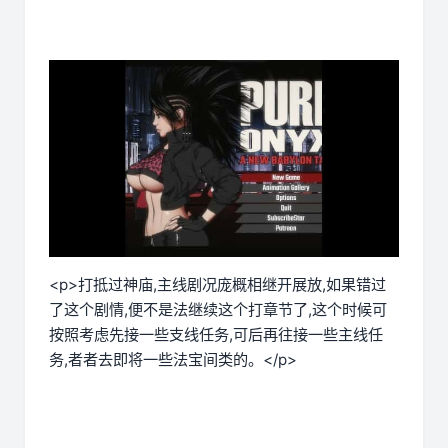
<p>打抵过神庙,主线剧况庞概相继开展放,如果错过
了这个剧情,便不是法继续这个打章节了,这个时候可
按照考虑先接一些支线任务,可后再往接一些主线任
务,者者去即将一些法宝间类的。</p>