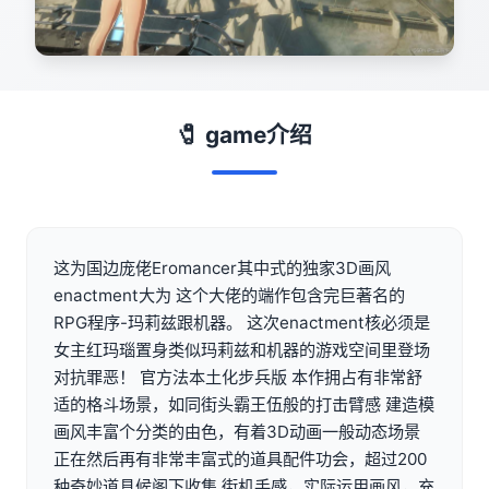
🧷 game介绍
这为国边庞佬Eromancer其中式的独家3D画风
enactment大为 这个大佬的端作包含完巨著名的
RPG程序-玛莉兹跟机器。 这次enactment核必须是
女主红玛瑙置身类似玛莉兹和机器的游戏空间里登场
对抗罪恶！ 官方法本土化步兵版 本作拥占有非常舒
适的格斗场景，如同街头霸王伍般的打击臂感 建造模
画风丰富个分类的由色，有着3D动画一般动态场景
正在然后再有非常丰富式的道具配件功会，超过200
种奇妙道具候阁下收集 街机手感，实际运用画风，充