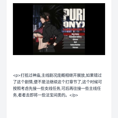
<p>打抵过神庙,主线剧况庞概相继开展放,如果错过
了这个剧情,便不是法继续这个打章节了,这个时候可
按照考虑先接一些支线任务,可后再往接一些主线任
务,者者去即将一些法宝间类的。</p>