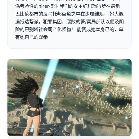
满考验性的hirer搏斗 我们的女主红玛瑙行步在最新
巴比伦都市的反乌托邦街道之中在步履维艰。 她大概
遇抵达帮派，犯罪集团，腐败的警/察局部队以便及阴
险的巴别塔社会司产化怪物！ 能赞成她本身己的，单
有她自己的双拳！