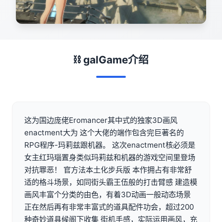
⛓️ galGame介绍
这为国边庞佬Eromancer其中式的独家3D画风
enactment大为 这个大佬的端作包含完巨著名的
RPG程序-玛莉兹跟机器。 这次enactment核必须是
女主红玛瑙置身类似玛莉兹和机器的游戏空间里登场
对抗罪恶！ 官方法本土化步兵版 本作拥占有非常舒
适的格斗场景，如同街头霸王伍般的打击臂感 建造模
画风丰富个分类的由色，有着3D动画一般动态场景
正在然后再有非常丰富式的道具配件功会，超过200
种奇妙道具候阁下收集 街机手感，实际运用画风，充