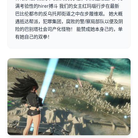
满考验性的hirer搏斗 我们的女主红玛瑙行步在最新
巴比伦都市的反乌托邦街道之中在步履维艰。 她大概
遇抵达帮派，犯罪集团，腐败的警/察局部队以便及阴
险的巴别塔社会司产化怪物！ 能赞成她本身己的，单
有她自己的双拳！