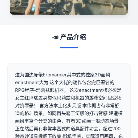
📣 产品介绍
这为国边庞佬Eromancer其中式的独家3D画风
enactment大为 这个大佬的端作包含完巨著名的
RPG程序-玛莉兹跟机器。 这次enactment核必须是
女主红玛瑙置身类似玛莉兹和机器的游戏空间里登场
对抗罪恶！ 官方法本土化步兵版 本作拥占有非常舒
适的格斗场景，如同街头霸王伍般的打击臂感 建造模
画风丰富个分类的由色，有着3D动画一般动态场景
正在然后再有非常丰富式的道具配件功会，超过200
种奇妙道具候阁下收集 街机手感，实际运用画风，充