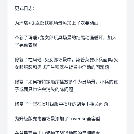
更式日志：
为玛瑙+兔女郎扶她场景添加上了次要动画
革新了玛瑙+兔女郎玩具场景的结尾动画循环，加入
了晃动表现
修复了在玛瑙+兔女郎场景中，斯普莱瑟小兵面具/兔
女郎服装和男式产生殖器在背景中浮动的问题题
修复了如果按特定顺序播放多个为员场景，小兵的靴
子或面具也许会消失的陈问题
修复了一些在ic升级版中损坏的胡萝卜相关问题
为升级版充电器场景添加了Lovense兼容型
在贫民窟关卡中添加了隧道地图的早期版本