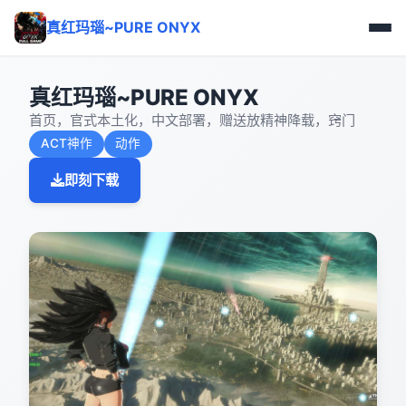
真红玛瑙~PURE ONYX
真红玛瑙~PURE ONYX
首页，官式本土化，中文部署，赠送放精神降载，窍门
ACT神作
动作
即刻下载