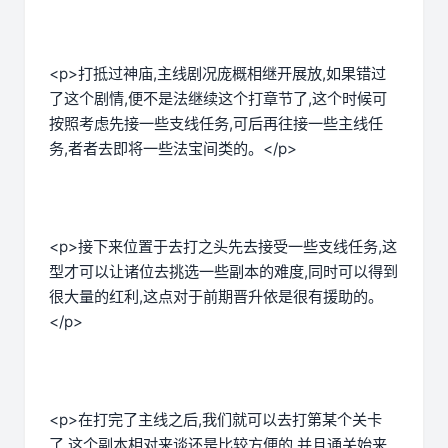
<p>打抵过神庙,主线剧况庞概相继开展放,如果错过
了这个剧情,便不是法继续这个打章节了,这个时候可
按照考虑先接一些支线任务,可后再往接一些主线任
务,者者去即将一些法宝间类的。</p>
<p>接下来位置于去打之头先去接受一些支线任务,这
型才可以让诸位去挑选一些副本的难度,同时可以得到
很大量的红利,这点对于前期晋升依是很有援助的。
</p>
<p>在打完了主线之后,我们就可以去打第某个关卡
了,这个副本相对来谈还是比较方便的,并且通关始来