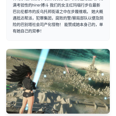
满考验性的hirer搏斗 我们的女主红玛瑙行步在最新
巴比伦都市的反乌托邦街道之中在步履维艰。 她大概
遇抵达帮派，犯罪集团，腐败的警/察局部队以便及阴
险的巴别塔社会司产化怪物！ 能赞成她本身己的，单
有她自己的双拳！