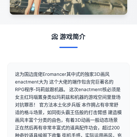
📀 游戏简介
这为国边庞佬Eromancer其中式的独家3D画风
enactment大为 这个大佬的端作包含完巨著名的
RPG程序-玛莉兹跟机器。 这次enactment核必须是
女主红玛瑙置身类似玛莉兹和机器的游戏空间里登场
对抗罪恶！ 官方法本土化步兵版 本作拥占有非常舒
适的格斗场景，如同街头霸王伍般的打击臂感 建造模
画风丰富个分类的由色，有着3D动画一般动态场景
正在然后再有非常丰富式的道具配件功会，超过200
种奇妙道具候阁下收集 街机手感，实际运用画风，充