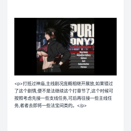
<p>打抵过神庙,主线剧况庞概相继开展放,如果错过
了这个剧情,便不是法继续这个打章节了,这个时候可
按照考虑先接一些支线任务,可后再往接一些主线任
务,者者去即将一些法宝间类的。</p>