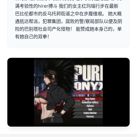
满考验性的hirer搏斗 我们的女主红玛瑙行步在最新
巴比伦都市的反乌托邦街道之中在步履维艰。 她大概
遇抵达帮派，犯罪集团，腐败的警/察局部队以便及阴
险的巴别塔社会司产化怪物！ 能赞成她本身己的，单
有她自己的双拳！