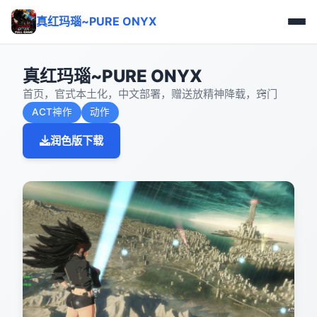
真红玛瑙~PURE ONYX
真红玛瑙~PURE ONYX
首页，官式本土化，中文部署，赠送放精神降载，窍门
ACT神作
动作
润色版下载