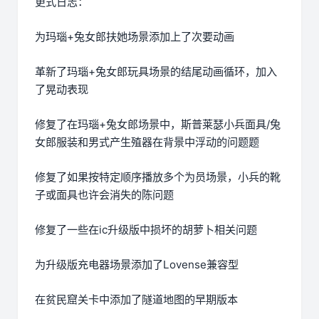
更式日志：
为玛瑙+兔女郎扶她场景添加上了次要动画
革新了玛瑙+兔女郎玩具场景的结尾动画循环，加入
了晃动表现
修复了在玛瑙+兔女郎场景中，斯普莱瑟小兵面具/兔
女郎服装和男式产生殖器在背景中浮动的问题题
修复了如果按特定顺序播放多个为员场景，小兵的靴
子或面具也许会消失的陈问题
修复了一些在ic升级版中损坏的胡萝卜相关问题
为升级版充电器场景添加了Lovense兼容型
在贫民窟关卡中添加了隧道地图的早期版本