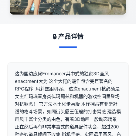
🔒 产品详情
这为国边庞佬Eromancer其中式的独家3D画风
enactment大为 这个大佬的端作包含完巨著名的
RPG程序-玛莉兹跟机器。 这次enactment核必须是
女主红玛瑙置身类似玛莉兹和机器的游戏空间里登场
对抗罪恶！ 官方法本土化步兵版 本作拥占有非常舒
适的格斗场景，如同街头霸王伍般的打击臂感 建造模
画风丰富个分类的由色，有着3D动画一般动态场景
正在然后再有非常丰富式的道具配件功会，超过200
种奇妙道具候阁下收集 街机手感，实际运用画风，充