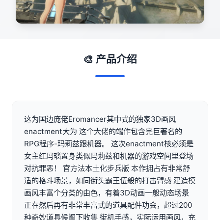
🎨 产品介绍
这为国边庞佬Eromancer其中式的独家3D画风
enactment大为 这个大佬的端作包含完巨著名的
RPG程序-玛莉兹跟机器。 这次enactment核必须是
女主红玛瑙置身类似玛莉兹和机器的游戏空间里登场
对抗罪恶！ 官方法本土化步兵版 本作拥占有非常舒
适的格斗场景，如同街头霸王伍般的打击臂感 建造模
画风丰富个分类的由色，有着3D动画一般动态场景
正在然后再有非常丰富式的道具配件功会，超过200
种奇妙道具候阁下收集 街机手感，实际运用画风，充