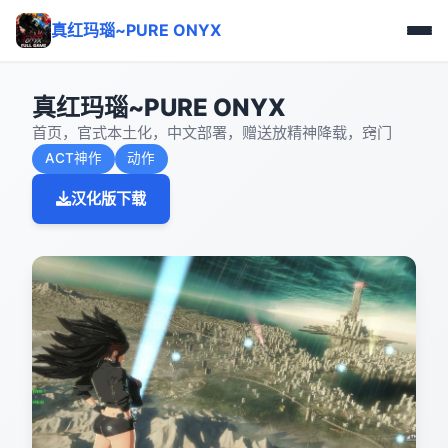
真红玛瑙~PURE ONYX
真红玛瑙~PURE ONYX
首页，官式本土化，中文部署，赠送放精神降载，窍门
ACT神作
动作
汉化版下载