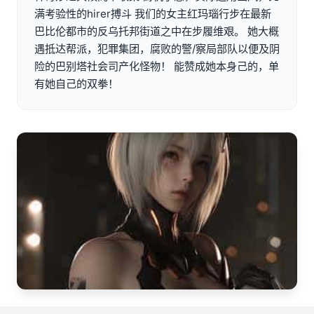
满考验性的hirer搏斗 我们的女主红玛瑙行步在最新
巴比伦都市的反乌托邦街道之中在步履维艰。 她大概
遇抵达帮派，犯罪集团，腐败的警/察局部队以便及阴
险的巴别塔社会司产化怪物！ 能赞成她本身己的，单
有她自己的双拳！