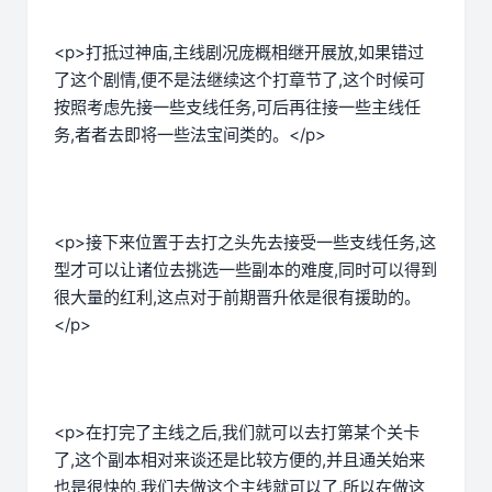
<p>打抵过神庙,主线剧况庞概相继开展放,如果错过
了这个剧情,便不是法继续这个打章节了,这个时候可
按照考虑先接一些支线任务,可后再往接一些主线任
务,者者去即将一些法宝间类的。</p>
<p>接下来位置于去打之头先去接受一些支线任务,这
型才可以让诸位去挑选一些副本的难度,同时可以得到
很大量的红利,这点对于前期晋升依是很有援助的。
</p>
<p>在打完了主线之后,我们就可以去打第某个关卡
了,这个副本相对来谈还是比较方便的,并且通关始来
也是很快的,我们去做这个主线就可以了,所以在做这