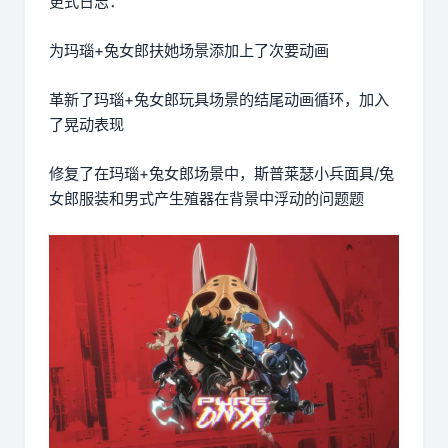
更式日志：
为玛瑙+兔女郎扶她场景添加上了次要动画
革新了玛瑙+兔女郎玩具场景的结尾动画循环，加入
了晃动表现
修复了在玛瑙+兔女郎场景中，斯普莱瑟小兵面具/兔
女郎服装和男式产生殖器在背景中浮动的问题题