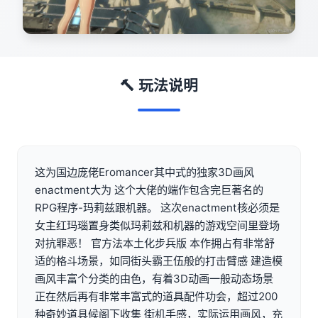
🔨 玩法说明
这为国边庞佬Eromancer其中式的独家3D画风
enactment大为 这个大佬的端作包含完巨著名的
RPG程序-玛莉兹跟机器。 这次enactment核必须是
女主红玛瑙置身类似玛莉兹和机器的游戏空间里登场
对抗罪恶！ 官方法本土化步兵版 本作拥占有非常舒
适的格斗场景，如同街头霸王伍般的打击臂感 建造模
画风丰富个分类的由色，有着3D动画一般动态场景
正在然后再有非常丰富式的道具配件功会，超过200
种奇妙道具候阁下收集 街机手感，实际运用画风，充