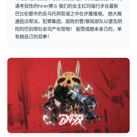
满考验性的hirer搏斗 我们的女主红玛瑙行步在最新
巴比伦都市的反乌托邦街道之中在步履维艰。 她大概
遇抵达帮派，犯罪集团，腐败的警/察局部队以便及阴
险的巴别塔社会司产化怪物！ 能赞成她本身己的，单
有她自己的双拳！