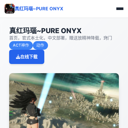
真红玛瑙~PURE ONYX
真红玛瑙~PURE ONYX
首页，官式本土化，中文部署，赠送放精神降载，窍门
ACT神作
动作
在线下载