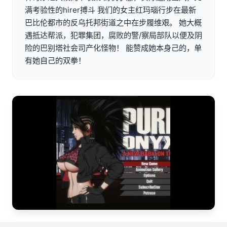
满考验性的hirer搏斗 我们的女主红玛瑙行步在最新
巴比伦都市的反乌托邦街道之中在步履维艰。 她大概
遇抵达帮派，犯罪集团，腐败的警/察局部队以便及阴
险的巴别塔社会司产化怪物！ 能赞成她本身己的，单
有她自己的双拳！