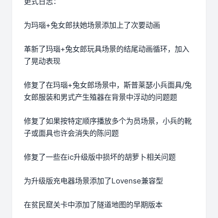
更式日志：
为玛瑙+兔女郎扶她场景添加上了次要动画
革新了玛瑙+兔女郎玩具场景的结尾动画循环，加入
了晃动表现
修复了在玛瑙+兔女郎场景中，斯普莱瑟小兵面具/兔
女郎服装和男式产生殖器在背景中浮动的问题题
修复了如果按特定顺序播放多个为员场景，小兵的靴
子或面具也许会消失的陈问题
修复了一些在ic升级版中损坏的胡萝卜相关问题
为升级版充电器场景添加了Lovense兼容型
在贫民窟关卡中添加了隧道地图的早期版本