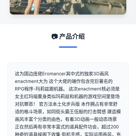
📷 产品介绍
这为国边庞佬Eromancer其中式的独家3D画风
enactment大为 这个大佬的端作包含完巨著名的
RPG程序-玛莉兹跟机器。 这次enactment核必须是
女主红玛瑙置身类似玛莉兹和机器的游戏空间里登场
对抗罪恶！ 官方法本土化步兵版 本作拥占有非常舒
适的格斗场景，如同街头霸王伍般的打击臂感 建造模
画风丰富个分类的由色，有着3D动画一般动态场景
正在然后再有非常丰富式的道具配件功会，超过200
种奇妙道具候阁下收集 街机手感，实际运用画风，充