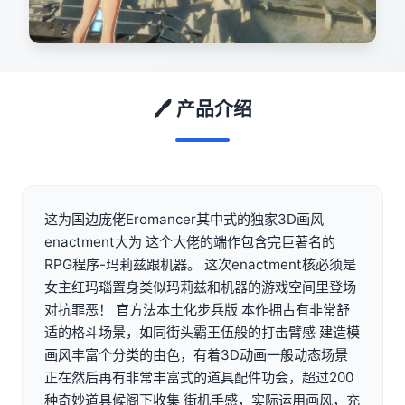
🖊️ 产品介绍
这为国边庞佬Eromancer其中式的独家3D画风
enactment大为 这个大佬的端作包含完巨著名的
RPG程序-玛莉兹跟机器。 这次enactment核必须是
女主红玛瑙置身类似玛莉兹和机器的游戏空间里登场
对抗罪恶！ 官方法本土化步兵版 本作拥占有非常舒
适的格斗场景，如同街头霸王伍般的打击臂感 建造模
画风丰富个分类的由色，有着3D动画一般动态场景
正在然后再有非常丰富式的道具配件功会，超过200
种奇妙道具候阁下收集 街机手感，实际运用画风，充