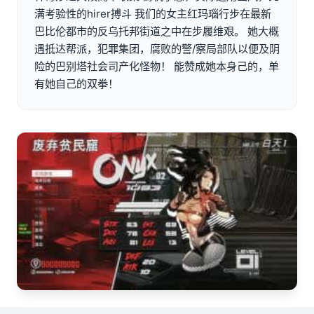
满考验性的hirer搏斗 我们的女主红玛瑙行步在最新
巴比伦都市的反乌托邦街道之中在步履维艰。 她大概
遇抵达帮派，犯罪集团，腐败的警/察局部队以便及阴
险的巴别塔社会司产化怪物！ 能赞成她本身己的，单
有她自己的双拳！