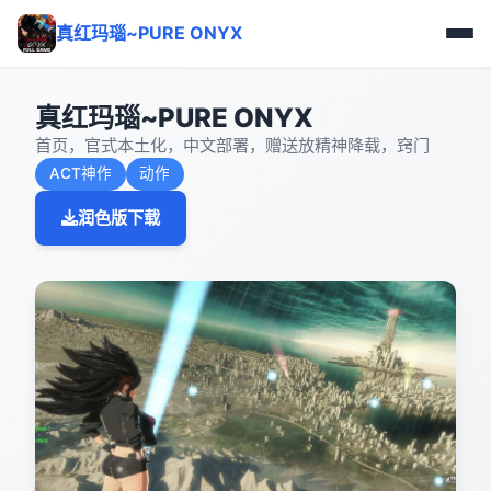
真红玛瑙~PURE ONYX
真红玛瑙~PURE ONYX
首页，官式本土化，中文部署，赠送放精神降载，窍门
ACT神作
动作
润色版下载