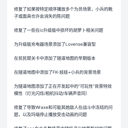
修复了如果按特定顺序播放多个为员场景，小兵的靴
子或面具也许会消失的陈问题
修复了一些在ic升级版中损坏的胡萝卜相关问题
为升级版充电器场景添加了Lovense兼容型
在贫民窟关卡中添加了隧道地图的早期版本
在隧道地图中添加了FK-娃娃+小兵的背景场景
为隧道地图添加了正在开发起中的”可玩性”背景特效
模性（灯光闪烁/相机抖动/车辆声音同）
修复了导致Wraxe和可能其她敌人在战斗中冻结的问
题，以及玛瑙停止播放受击动画的问题