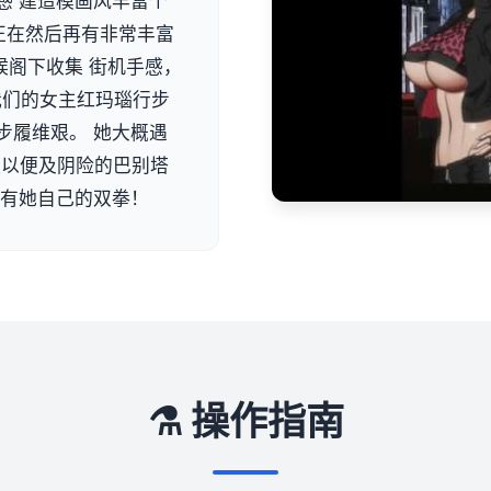
感 建造模画风丰富个
正在然后再有非常丰富
候阁下收集 街机手感，
 我们的女主红玛瑙行步
步履维艰。 她大概遇
队以便及阴险的巴别塔
单有她自己的双拳！
⚗️ 操作指南