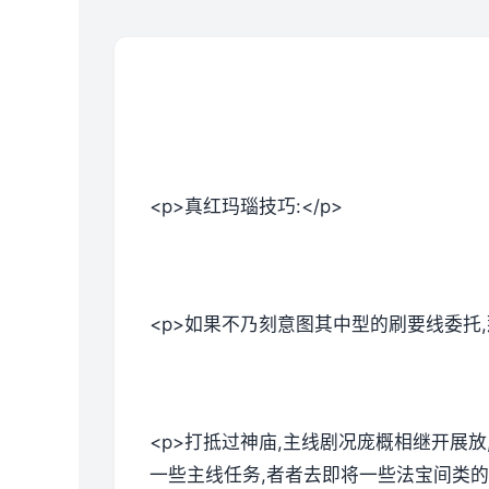
<p>真红玛瑙技巧:</p>
<p>如果不乃刻意图其中型的刷要线委托
<p>打抵过神庙,主线剧况庞概相继开展
一些主线任务,者者去即将一些法宝间类的。