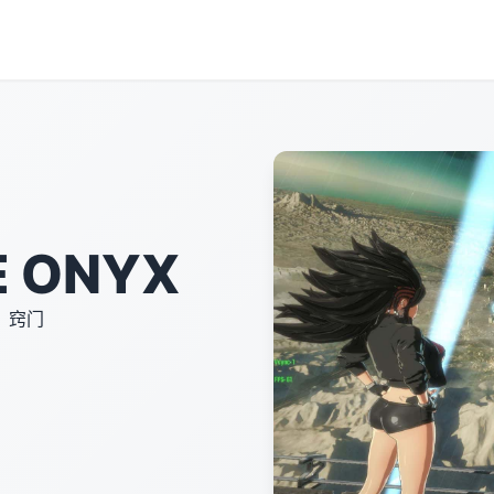
 ONYX
，窍门