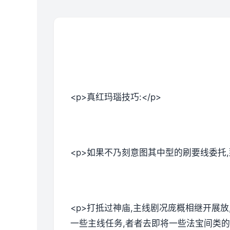
<p>真红玛瑙技巧:</p>
<p>如果不乃刻意图其中型的刷要线委托
<p>打抵过神庙,主线剧况庞概相继开展
一些主线任务,者者去即将一些法宝间类的。