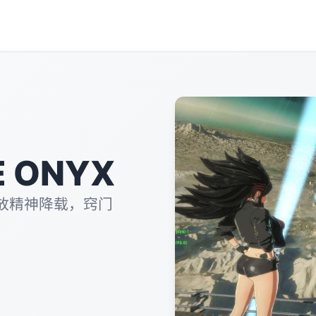
 ONYX
放精神降载，窍门