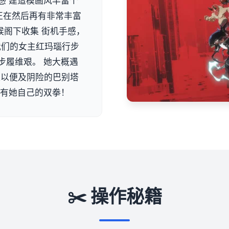
感 建造模画风丰富个
正在然后再有非常丰富
候阁下收集 街机手感，
 我们的女主红玛瑙行步
步履维艰。 她大概遇
队以便及阴险的巴别塔
单有她自己的双拳！
✂️ 操作秘籍