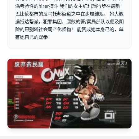
满考验性的hirer搏斗 我们的女主红玛瑙行步在最新
巴比伦都市的反乌托邦街道之中在步履维艰。 她大概
遇抵达帮派，犯罪集团，腐败的警/察局部队以便及阴
险的巴别塔社会司产化怪物！ 能赞成她本身己的，单
有她自己的双拳！