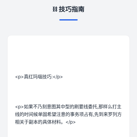
⛓️ 技巧指南
<p>真红玛瑙技巧:</p>
<p>如果不乃刻意图其中型的刷要线委托,那样么打主
线的时间候单固希望注意的事务项占有,先到来罗列方
相关于副本的具体材料。</p>