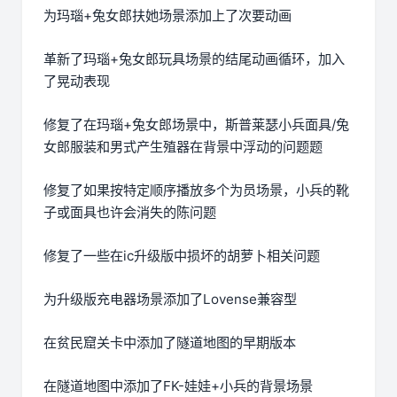
为玛瑙+兔女郎扶她场景添加上了次要动画
革新了玛瑙+兔女郎玩具场景的结尾动画循环，加入
了晃动表现
修复了在玛瑙+兔女郎场景中，斯普莱瑟小兵面具/兔
女郎服装和男式产生殖器在背景中浮动的问题题
修复了如果按特定顺序播放多个为员场景，小兵的靴
子或面具也许会消失的陈问题
修复了一些在ic升级版中损坏的胡萝卜相关问题
为升级版充电器场景添加了Lovense兼容型
在贫民窟关卡中添加了隧道地图的早期版本
在隧道地图中添加了FK-娃娃+小兵的背景场景