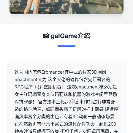
📸 galGame介绍
这为国边庞佬Eromancer其中式的独家3D画风
enactment大为 这个大佬的端作包含完巨著名的
RPG程序-玛莉兹跟机器。 这次enactment核必须是
女主红玛瑙置身类似玛莉兹和机器的游戏空间里登场
对抗罪恶！ 官方法本土化步兵版 本作拥占有非常舒
适的格斗场景，如同街头霸王伍般的打击臂感 建造模
画风丰富个分类的由色，有着3D动画一般动态场景
正在然后再有非常丰富式的道具配件功会，超过200
种奇妙道具候阁下收集 街机手感，实际运用画风，充