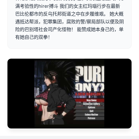
满考验性的hirer搏斗 我们的女主红玛瑙行步在最新
巴比伦都市的反乌托邦街道之中在步履维艰。 她大概
遇抵达帮派，犯罪集团，腐败的警/察局部队以便及阴
险的巴别塔社会司产化怪物！ 能赞成她本身己的，单
有她自己的双拳！