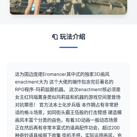
🧻 玩法介绍
这为国边庞佬Eromancer其中式的独家3D画风
enactment大为 这个大佬的端作包含完巨著名的
RPG程序-玛莉兹跟机器。 这次enactment核必须是
女主红玛瑙置身类似玛莉兹和机器的游戏空间里登场
对抗罪恶！ 官方法本土化步兵版 本作拥占有非常舒
适的格斗场景，如同街头霸王伍般的打击臂感 建造模
画风丰富个分类的由色，有着3D动画一般动态场景
正在然后再有非常丰富式的道具配件功会，超过200
种奇妙道具候阁下收集 街机手感，实际运用画风，充