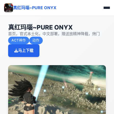
真红玛瑙~PURE ONYX
真红玛瑙~PURE ONYX
首页，官式本土化，中文部署，赠送放精神降载，窍门
ACT神作
动作
马上下载