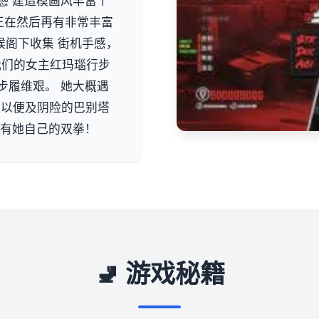
感 建造模画风丰富个
正在然后再有非常丰富
候阁下收集 街机手感，
 我们的女主红玛瑙行步
步履维艰。 她大概遇
队以便及阴险的巴别塔
单有她自己的双拳！
🚽 游戏秘籍