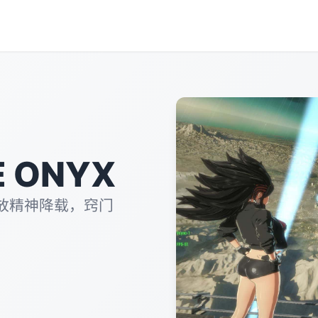
 ONYX
放精神降载，窍门