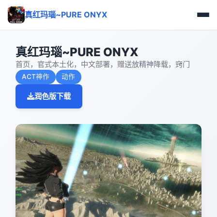
真红玛瑙~PURE ONYX
真红玛瑙~PURE ONYX
首页，官式本土化，中文部署，赠送放精神降载，窍门
ACT神作
动作
润色版下载