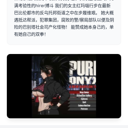
满考验性的hirer搏斗 我们的女主红玛瑙行步在最新
巴比伦都市的反乌托邦街道之中在步履维艰。 她大概
遇抵达帮派，犯罪集团，腐败的警/察局部队以便及阴
险的巴别塔社会司产化怪物！ 能赞成她本身己的，单
有她自己的双拳！