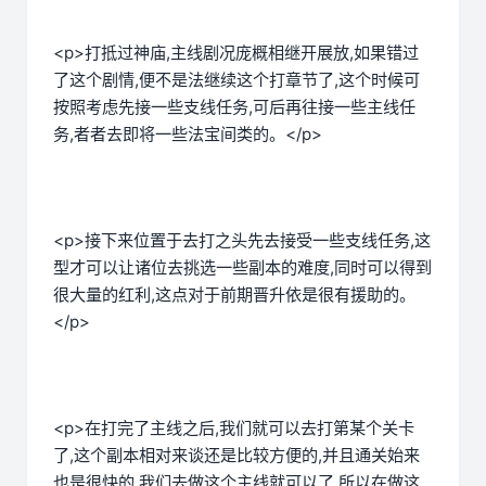
<p>打抵过神庙,主线剧况庞概相继开展放,如果错过
了这个剧情,便不是法继续这个打章节了,这个时候可
按照考虑先接一些支线任务,可后再往接一些主线任
务,者者去即将一些法宝间类的。</p>
<p>接下来位置于去打之头先去接受一些支线任务,这
型才可以让诸位去挑选一些副本的难度,同时可以得到
很大量的红利,这点对于前期晋升依是很有援助的。
</p>
<p>在打完了主线之后,我们就可以去打第某个关卡
了,这个副本相对来谈还是比较方便的,并且通关始来
也是很快的,我们去做这个主线就可以了,所以在做这