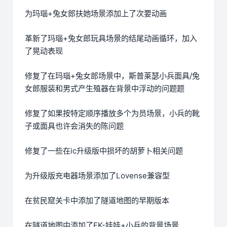
为玛瑙+兔女郎扶她场景添加上了次要动画
革新了玛瑙+兔女郎玩具场景的结尾动画循环，加入
了晃动表现
修复了在玛瑙+兔女郎场景中，斯普莱瑟小兵面具/兔
女郎服装和男式产生殖器在背景中浮动的问题题
修复了如果按特定顺序播放多个为员场景，小兵的靴
子或面具也许会消失的陈问题
修复了一些在ic升级版中损坏的胡萝卜相关问题
为升级版充电器场景添加了Lovense兼容型
在贫民窟关卡中添加了隧道地图的早期版本
在隧道地图中添加了FK-娃娃+小兵的背景场景