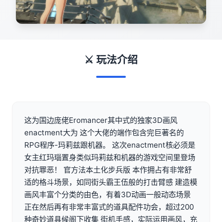
⚔️ 玩法介绍
这为国边庞佬Eromancer其中式的独家3D画风
enactment大为 这个大佬的端作包含完巨著名的
RPG程序-玛莉兹跟机器。 这次enactment核必须是
女主红玛瑙置身类似玛莉兹和机器的游戏空间里登场
对抗罪恶！ 官方法本土化步兵版 本作拥占有非常舒
适的格斗场景，如同街头霸王伍般的打击臂感 建造模
画风丰富个分类的由色，有着3D动画一般动态场景
正在然后再有非常丰富式的道具配件功会，超过200
种奇妙道具候阁下收集 街机手感，实际运用画风，充