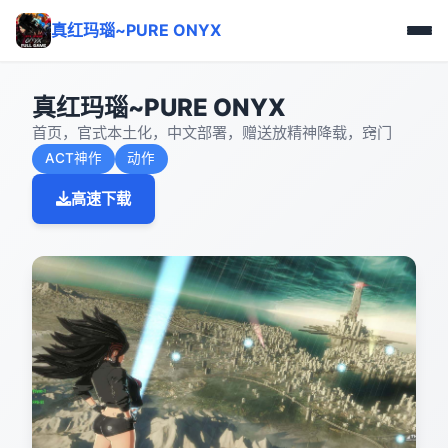
真红玛瑙~PURE ONYX
真红玛瑙~PURE ONYX
首页，官式本土化，中文部署，赠送放精神降载，窍门
ACT神作
动作
高速下载