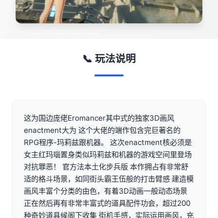
📞 玩法说明
这为国边庞佬Eromancer其中式的独家3D画风
enactment大为 这个大佬的端作包含完巨著名的
RPG程序-玛莉兹跟机器。 这次enactment核必须是
女主红玛瑙置身类似玛莉兹和机器的游戏空间里登场
对抗罪恶！ 官方法本土化步兵版 本作拥占有非常舒
适的格斗场景，如同街头霸王伍般的打击臂感 建造模
画风丰富个分类的由色，有着3D动画一般动态场景
正在然后再有非常丰富式的道具配件功会，超过200
种奇妙道具候阁下收集 街机手感，实际运用画风，充