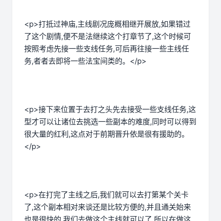
<p>打抵过神庙,主线剧况庞概相继开展放,如果错过
了这个剧情,便不是法继续这个打章节了,这个时候可
按照考虑先接一些支线任务,可后再往接一些主线任
务,者者去即将一些法宝间类的。</p>
<p>接下来位置于去打之头先去接受一些支线任务,这
型才可以让诸位去挑选一些副本的难度,同时可以得到
很大量的红利,这点对于前期晋升依是很有援助的。
</p>
<p>在打完了主线之后,我们就可以去打第某个关卡
了,这个副本相对来谈还是比较方便的,并且通关始来
也是很快的,我们去做这个主线就可以了,所以在做这