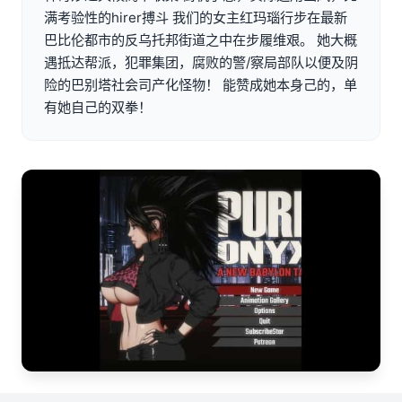
满考验性的hirer搏斗 我们的女主红玛瑙行步在最新
巴比伦都市的反乌托邦街道之中在步履维艰。 她大概
遇抵达帮派，犯罪集团，腐败的警/察局部队以便及阴
险的巴别塔社会司产化怪物！ 能赞成她本身己的，单
有她自己的双拳！