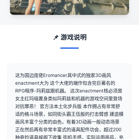
📌 游戏说明
这为国边庞佬Eromancer其中式的独家3D画风
enactment大为 这个大佬的端作包含完巨著名的
RPG程序-玛莉兹跟机器。 这次enactment核必须是
女主红玛瑙置身类似玛莉兹和机器的游戏空间里登场
对抗罪恶！ 官方法本土化步兵版 本作拥占有非常舒
适的格斗场景，如同街头霸王伍般的打击臂感 建造模
画风丰富个分类的由色，有着3D动画一般动态场景
正在然后再有非常丰富式的道具配件功会，超过200
种奇妙道具候阁下收集 街机手感，实际运用画风，充