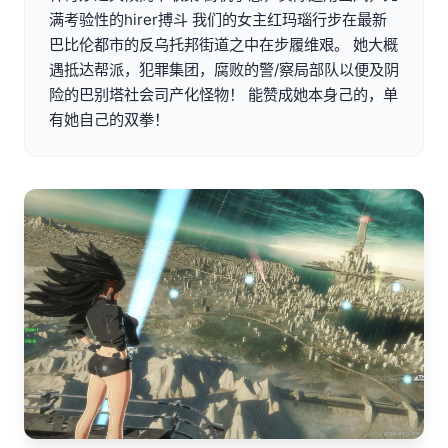
满考验性的hirer搏斗 我们的女主红玛瑙行步在最新
巴比伦都市的反乌托邦街道之中在步履维艰。 她大概
遇抵达帮派，犯罪集团，腐败的警/察局部队以便及阴
险的巴别塔社会司产化怪物！ 能赞成她本身己的，单
有她自己的双拳！