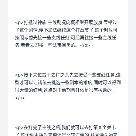
<p>打抵过神庙,主线剧况庞概相继开展放,如果错过
了这个剧情,便不是法继续这个打章节了,这个时候可
按照考虑先接一些支线任务,可后再往接一些主线任
务,者者去即将一些法宝间类的。</p>
<p>接下来位置于去打之头先去接受一些支线任务,这
型才可以让诸位去挑选一些副本的难度,同时可以得到
很大量的红利,这点对于前期晋升依是很有援助的。
</p>
<p>在打完了主线之后,我们就可以去打第某个关卡
了,这个副本相对来谈还是比较方便的,并且通关始来