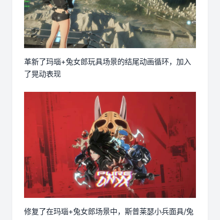
革新了玛瑙+兔女郎玩具场景的结尾动画循环，加入
了晃动表现
修复了在玛瑙+兔女郎场景中，斯普莱瑟小兵面具/兔