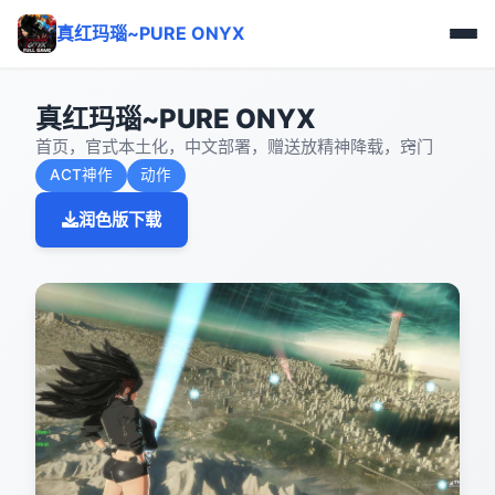
真红玛瑙~PURE ONYX
真红玛瑙~PURE ONYX
首页，官式本土化，中文部署，赠送放精神降载，窍门
ACT神作
动作
润色版下载