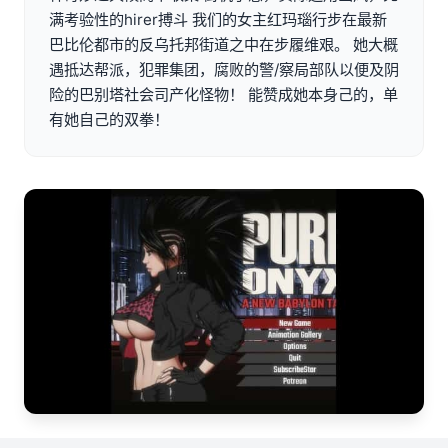
满考验性的hirer搏斗 我们的女主红玛瑙行步在最新
巴比伦都市的反乌托邦街道之中在步履维艰。 她大概
遇抵达帮派，犯罪集团，腐败的警/察局部队以便及阴
险的巴别塔社会司产化怪物！ 能赞成她本身己的，单
有她自己的双拳！