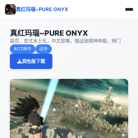
真红玛瑙~PURE ONYX
真红玛瑙~PURE ONYX
首页，官式本土化，中文部署，赠送放精神降载，窍门
ACT神作
动作
润色版下载