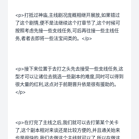
<p>打抵过神庙,主线剧况庞概相继开展放,如果错过
了这个剧情,便不是法继续这个打章节了,这个时候可
按照考虑先接一些支线任务,可后再往接一些主线任
务,者者去即将一些法宝间类的。</p>
<p>接下来位置于去打之头先去接受一些支线任务,这
型才可以让诸位去挑选一些副本的难度,同时可以得到
很大量的红利,这点对于前期晋升依是很有援助的。
</p>
<p>在打完了主线之后,我们就可以去打第某个关卡
了,这个副本相对来谈还是比较方便的,并且通关始来
也是很快的,我们去做这个主线就可以了,所以在做这