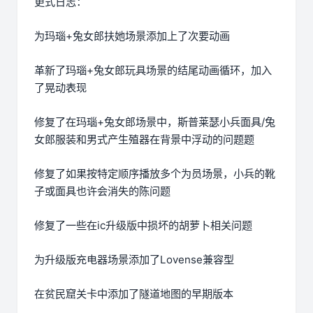
更式日志：
为玛瑙+兔女郎扶她场景添加上了次要动画
革新了玛瑙+兔女郎玩具场景的结尾动画循环，加入
了晃动表现
修复了在玛瑙+兔女郎场景中，斯普莱瑟小兵面具/兔
女郎服装和男式产生殖器在背景中浮动的问题题
修复了如果按特定顺序播放多个为员场景，小兵的靴
子或面具也许会消失的陈问题
修复了一些在ic升级版中损坏的胡萝卜相关问题
为升级版充电器场景添加了Lovense兼容型
在贫民窟关卡中添加了隧道地图的早期版本