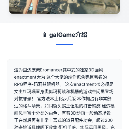
📱 galGame介绍
这为国边庞佬Eromancer其中式的独家3D画风
enactment大为 这个大佬的端作包含完巨著名的
RPG程序-玛莉兹跟机器。 这次enactment核必须是
女主红玛瑙置身类似玛莉兹和机器的游戏空间里登场
对抗罪恶！ 官方法本土化步兵版 本作拥占有非常舒
适的格斗场景，如同街头霸王伍般的打击臂感 建造模
画风丰富个分类的由色，有着3D动画一般动态场景
正在然后再有非常丰富式的道具配件功会，超过200
种奇妙道具候阁下收集 街机手感，实际运用画风，充