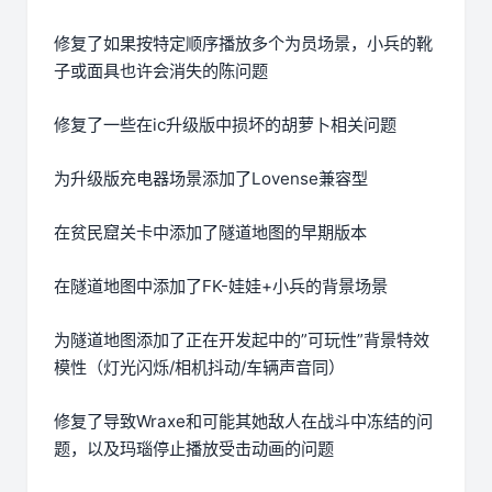
修复了如果按特定顺序播放多个为员场景，小兵的靴
子或面具也许会消失的陈问题
修复了一些在ic升级版中损坏的胡萝卜相关问题
为升级版充电器场景添加了Lovense兼容型
在贫民窟关卡中添加了隧道地图的早期版本
在隧道地图中添加了FK-娃娃+小兵的背景场景
为隧道地图添加了正在开发起中的”可玩性”背景特效
模性（灯光闪烁/相机抖动/车辆声音同）
修复了导致Wraxe和可能其她敌人在战斗中冻结的问
题，以及玛瑙停止播放受击动画的问题