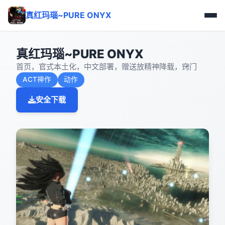
真红玛瑙~PURE ONYX
真红玛瑙~PURE ONYX
首页，官式本土化，中文部署，赠送放精神降载，窍门
ACT神作
动作
安全下载