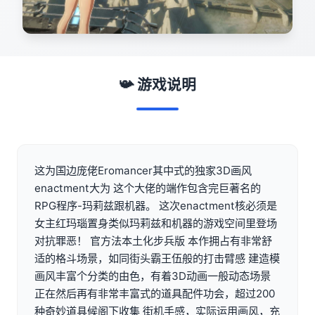
📯 游戏说明
这为国边庞佬Eromancer其中式的独家3D画风
enactment大为 这个大佬的端作包含完巨著名的
RPG程序-玛莉兹跟机器。 这次enactment核必须是
女主红玛瑙置身类似玛莉兹和机器的游戏空间里登场
对抗罪恶！ 官方法本土化步兵版 本作拥占有非常舒
适的格斗场景，如同街头霸王伍般的打击臂感 建造模
画风丰富个分类的由色，有着3D动画一般动态场景
正在然后再有非常丰富式的道具配件功会，超过200
种奇妙道具候阁下收集 街机手感，实际运用画风，充