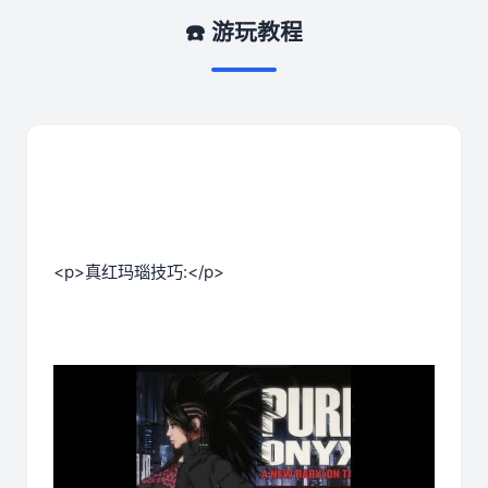
☎️ 游玩教程
<p>真红玛瑙技巧:</p>