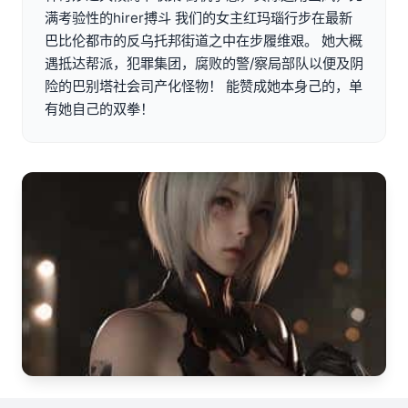
满考验性的hirer搏斗 我们的女主红玛瑙行步在最新
巴比伦都市的反乌托邦街道之中在步履维艰。 她大概
遇抵达帮派，犯罪集团，腐败的警/察局部队以便及阴
险的巴别塔社会司产化怪物！ 能赞成她本身己的，单
有她自己的双拳！