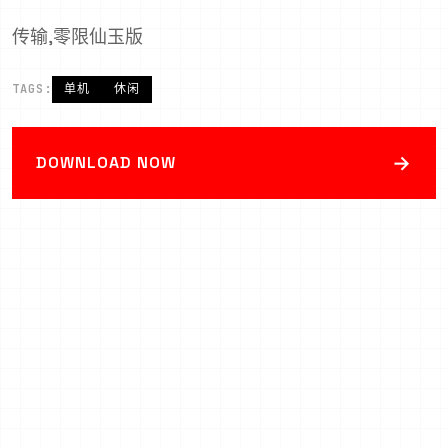
传输,零限仙玉版
TAGS:
单机
休闲
→
DOWNLOAD NOW