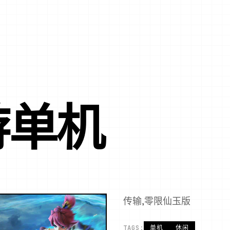
游单机
传输,零限仙玉版
TAGS:
单机
休闲