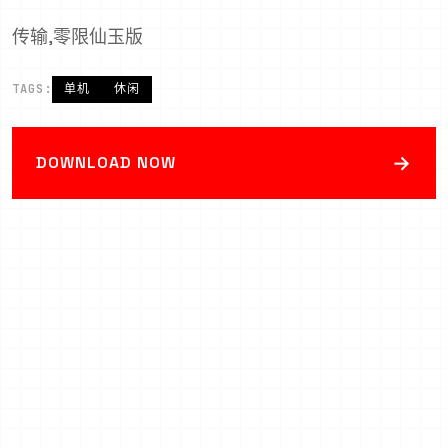
传输,零限仙玉版
TAGS:
单机
休闲
→
DOWNLOAD NOW