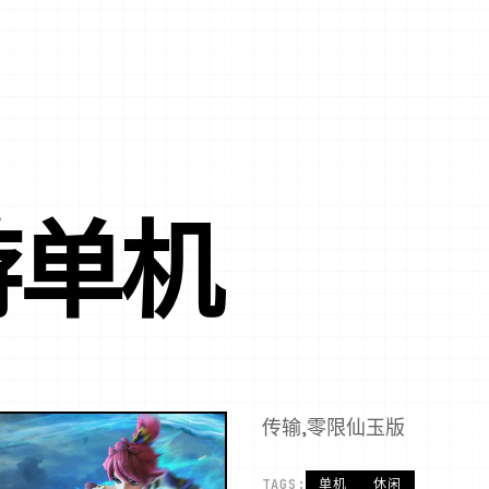
游单机
传输,零限仙玉版
TAGS:
单机
休闲