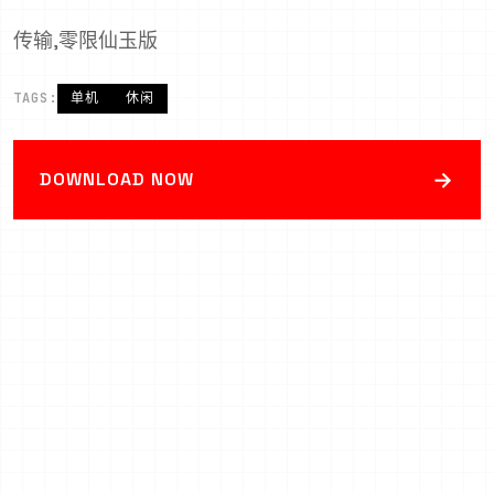
传输,零限仙玉版
TAGS:
单机
休闲
→
DOWNLOAD NOW