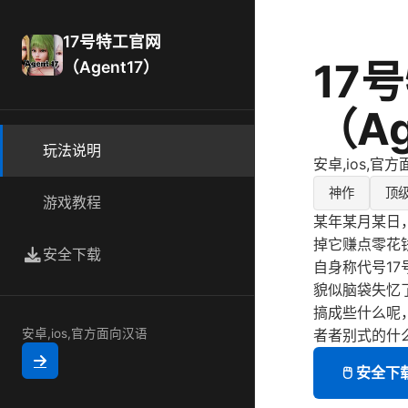
17号特工官网
17
（Agent17）
（Ag
玩法说明
安卓,ios,官
神作
顶
游戏教程
某年某月某日
掉它赚点零花
安全下载
自身称代号1
貌似脑袋失忆
搞成些什么呢
者者别式的什
安卓,ios,官方面向汉语
🖱️ 安全下