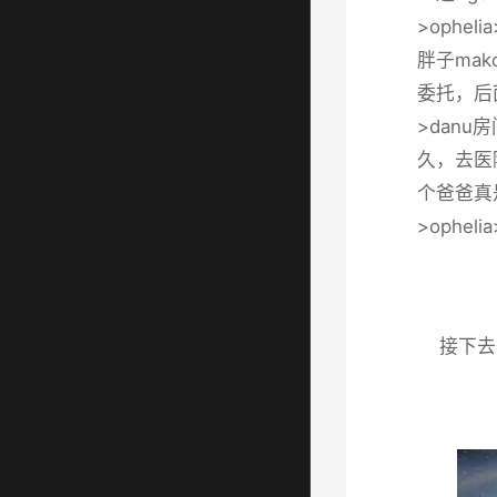
>ophe
胖子mak
委托，后
>dan
久，去医
个爸爸真
>ophe
接下去开