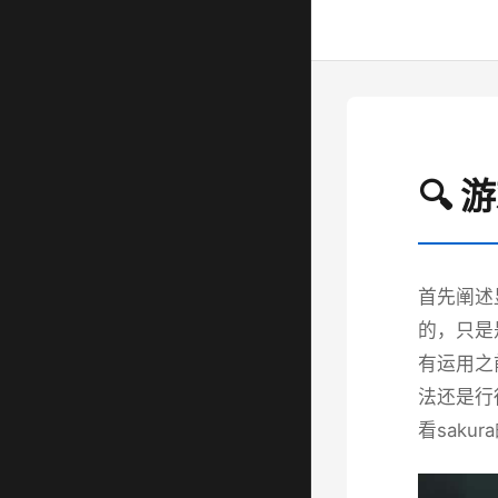
🔍 
首先阐述
的，只是
有运用之
法还是行
看saku