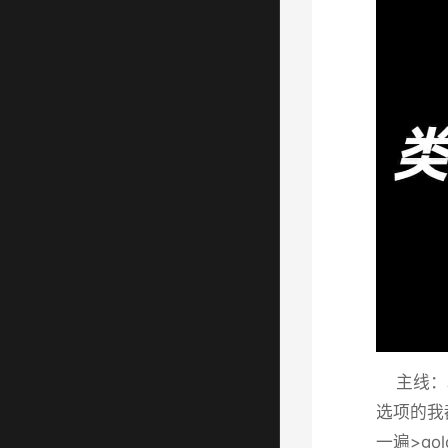
主线：驶
选项的我
一遍>g