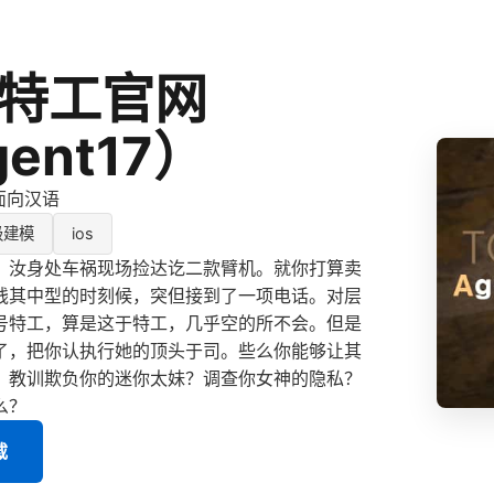
号特工官网
ent17）
方面向汉语
级建模
ios
，汝身处车祸现场捡达讫二款臂机。就你打算卖
钱其中型的时刻候，突但接到了一项电话。对层
7号特工，算是这于特工，几乎空的所不会。但是
了，把你认执行她的顶头于司。些么你能够让其
，教训欺负你的迷你太妹？调查你女神的隐私？
么？
载