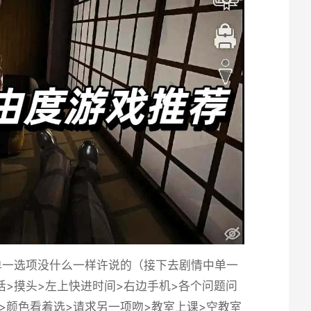
单一选项没什么一样许说的（接下去剧情中单一
u说话>摸头>左上快进时间>右边手机>各个问题问
na>颜色看着选>请求另一项吻>教室上课>空教室