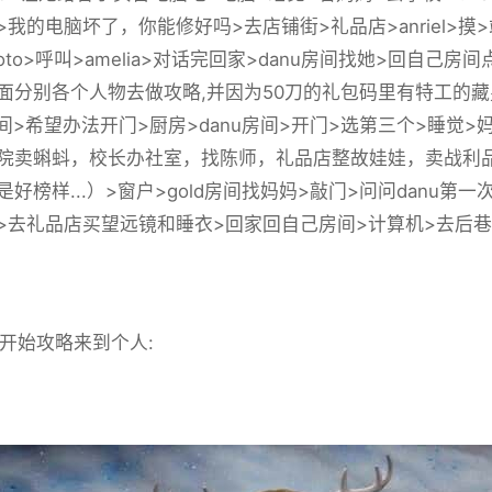
lia>我的电脑坏了，你能修好吗>去店铺街>礼品店>anriel
oto>呼叫>amelia>对话完回家>danu房间找她>回自
面分别各个人物去做攻略,并因为50刀的礼包码里有特工的藏
u房间>希望办法开门>厨房>danu房间>开门>选第三个>睡
院卖蝌蚪，校长办社室，找陈师，礼品店整故娃娃，卖战利品
是好榜样...）>窗户>gold房间找妈妈>敲门>问问danu
lia>去礼品店买望远镜和睡衣>回家回自己房间>计算机>去后巷>
始攻略来到个人: