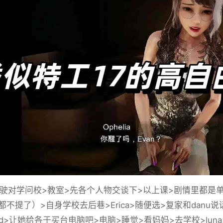
对学问校>教室>先各个人物交谈下>以上课>剧情里都是
都不提了）>自身学校去后巷>Erica>随便选>复家和dan
old>让她给各于买台电脑吧>电脑>睡觉>看妈妈>去学校>lu