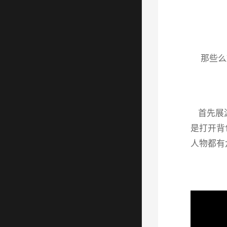
那些么
首先展游
是打开背
人物都有