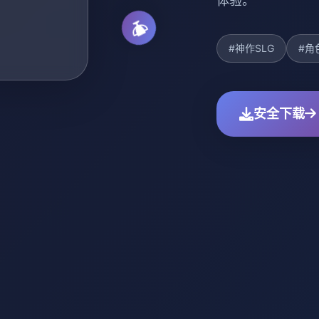
体验。
#神作SLG
#角
安全下载